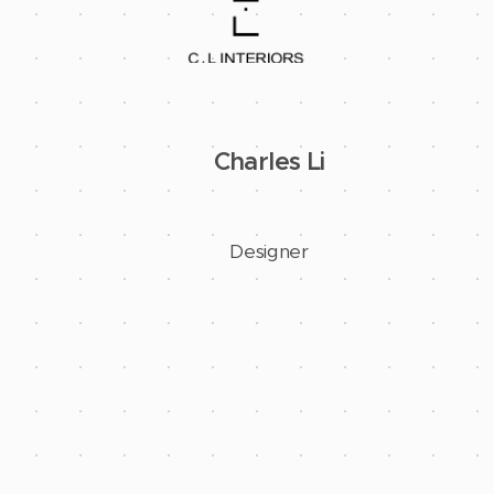
Charles Li
igner