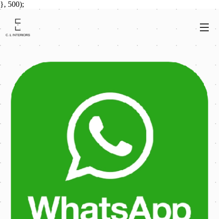
}, 500);