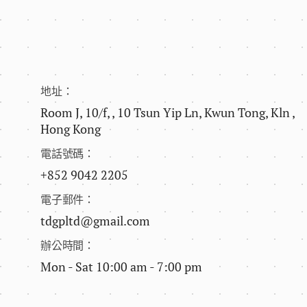
地址：
Room J, 10/f, , 10 Tsun Yip Ln, Kwun Tong, Kln ,
Hong Kong
電話號碼：
+852 9042 2205
電子郵件：
tdgpltd@gmail.com
辦公時間：
Mon - Sat 10:00 am - 7:00 pm